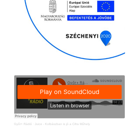
Győr+ Rádió
·
Juice - Kolbászban is jó a Cifra Műhely