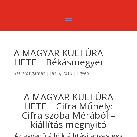
A MAGYAR KULTÚRA
HETE – Békásmegyer
Szerző:
tigaman
|
jan 5, 2015
|
Egyéb
A MAGYAR KULTÚRA
HETE – Cifra Műhely:
Cifra szoba Mérából –
kiállítás megnyitó
Az egyedülálló kiállítási anyag egy