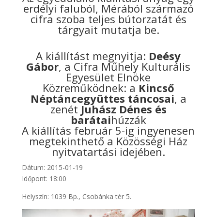
erdélyi faluból, Mérából származó
cifra szoba teljes bútorzatát és
tárgyait mutatja be.
A kiállítást megnyitja:
Deésy
Gábor
, a Cifra Műhely Kulturális
Egyesület Elnöke
Közreműködnek: a
Kincső
Néptáncegyüttes táncosai
, a
zenét
Juhász Dénes és
barátai
húzzák
A kiállítás február 5-ig ingyenesen
megtekinthető a Közösségi Ház
nyitvatartási idejében.
Dátum: 2015-01-19
Időpont: 18:00
Helyszín: 1039 Bp., Csobánka tér 5.