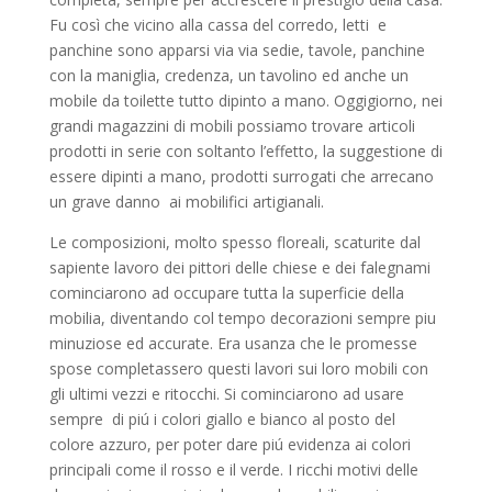
Fu così che vicino alla cassa del corredo, letti e
panchine sono apparsi via via sedie, tavole, panchine
con la maniglia, credenza, un tavolino ed anche un
mobile da toilette tutto dipinto a mano. Oggigiorno, nei
grandi magazzini di mobili possiamo trovare articoli
prodotti in serie con soltanto l’effetto, la suggestione di
essere dipinti a mano, prodotti surrogati che arrecano
un grave danno ai mobilifici artigianali.
Le composizioni, molto spesso floreali, scaturite dal
sapiente lavoro dei pittori delle chiese e dei falegnami
cominciarono ad occupare tutta la superficie della
mobilia, diventando col tempo decorazioni sempre piu
minuziose ed accurate. Era usanza che le promesse
spose completassero questi lavori sui loro mobili con
gli ultimi vezzi e ritocchi. Si cominciarono ad usare
sempre di piú i colori giallo e bianco al posto del
colore azzuro, per poter dare piú evidenza ai colori
principali come il rosso e il verde. I ricchi motivi delle