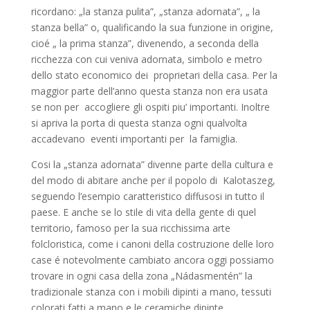
ricordano: „la stanza pulita”, „stanza adornata”, „ la
stanza bella” o, qualificando la sua funzione in origine,
cioé „ la prima stanza”, divenendo, a seconda della
ricchezza con cui veniva adornata, simbolo e metro
dello stato economico dei proprietari della casa. Per la
maggior parte dell’anno questa stanza non era usata
se non per accogliere gli ospiti piu’ importanti. Inoltre
si apriva la porta di questa stanza ogni qualvolta
accadevano eventi importanti per la famiglia.
Cosi la „stanza adornata” divenne parte della cultura e
del modo di abitare anche per il popolo di Kalotaszeg,
seguendo l’esempio caratteristico diffusosi in tutto il
paese. E anche se lo stile di vita della gente di quel
territorio, famoso per la sua ricchissima arte
folcloristica, come i canoni della costruzione delle loro
case é notevolmente cambiato ancora oggi possiamo
trovare in ogni casa della zona „Nádasmentén” la
tradizionale stanza con i mobili dipinti a mano, tessuti
colorati fatti a mano e le ceramiche dipinte.