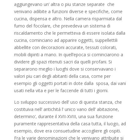
aggiungevano un’ altra o piu stanze separate che
venivano adibite a funzioni diverse e specifiche, come
cucina, dispensa e altro. Nella camera risparmiata dal
fumo del focolare, che prevedeva un sistema di
riscaldamento che le permetteva di essere isolata dalla
cucina, cominciano ad apparire oggetti, suppellettili
abbellite con decorazioni accurate, tessuti colorati,
mobili dipinti a mano. In quell’epoca si cominciarono a
dividere gli spazi ritenuti sacri da quelli profani. Si
separarono meglio i luoghi dove si conservavano i
valori piu cari degli abitanti della casa, come per
esempio gli oggetti portati in dote dalla sposa, dai vani
usati nella vita e per le faccende di tutti i giorni.
Lo sviluppo successivo dell’ uso di questa stanza, che
costituiva nell’ antichitá l’ unico vano dell’ abitazione,
determino’, durante il XVII-XVIII, una sua funzione
puramente rappresentativa della casa tutta, il luogo, ad
esempio, dove era consuetudine accogliere gli ospiti.
Fra le varie denominazioni che le venivano attribuite si