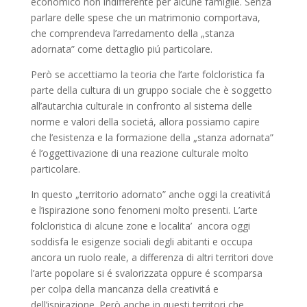
economico non indifferente per alcune famiglie. Senza
parlare delle spese che un matrimonio comportava,
che comprendeva l’arredamento della „stanza
adornata” come dettaglio piú particolare.
Però se accettiamo la teoria che l’arte folcloristica fa
parte della cultura di un gruppo sociale che è soggetto
all’autarchia culturale in confronto al sistema delle
norme e valori della societá, allora possiamo capire
che l’esistenza e la formazione della „stanza adornata”
é l’oggettivazione di una reazione culturale molto
particolare.
In questo „territorio adornato” anche oggi la creativitá
e l’ispirazione sono fenomeni molto presenti. L’arte
folcloristica di alcune zone e localita’ ancora oggi
soddisfa le esigenze sociali degli abitanti e occupa
ancora un ruolo reale, a differenza di altri territori dove
l’arte popolare si é svalorizzata oppure é scomparsa
per colpa della mancanza della creativitá e
dell’ispirazione. Però anche in questi territori che