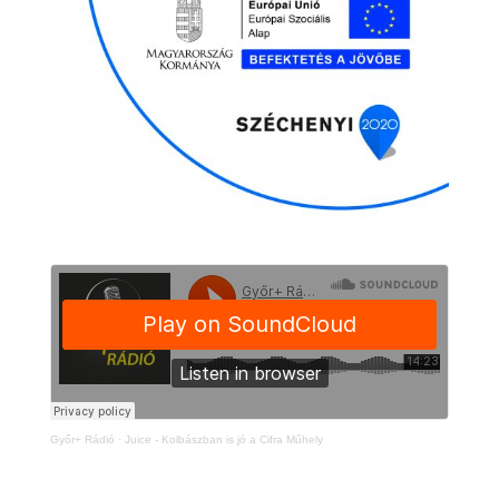
Győr+ Rádió
·
Juice - Kolbászban is jó a Cifra Műhely