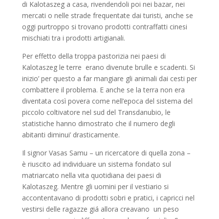
di Kalotaszeg a casa, rivendendoli poi nei bazar, nei
mercati o nelle strade frequentate dai turisti, anche se
oggi purtroppo si trovano prodotti contraffatti cinesi
mischiati tra i prodotti artigianali.
Per effetto della troppa pastorizia nei paesi di
Kalotaszeg le terre erano divenute brulle e scadenti. Si
inizio’ per questo a far mangiare gli animali dai cesti per
combattere il problema. E anche se la terra non era
diventata così povera come nell’epoca del sistema del
piccolo coltivatore nel sud del Transdanubio, le
statistiche hanno dimostrato che il numero degli
abitanti diminui’ drasticamente.
Il signor Vasas Samu – un ricercatore di quella zona –
è riuscito ad individuare un sistema fondato sul
matriarcato nella vita quotidiana dei paesi di
Kalotaszeg. Mentre gli uomini per il vestiario si
accontentavano di prodotti sobri e pratici, i capricci nel
vestirsi delle ragazze giá allora creavano un peso