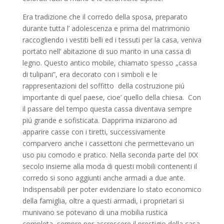
Era tradizione che il corredo della sposa, preparato
durante tutta l’ adolescenza e prima del matrimonio
raccogliendo i vestiti belli ed i tessuti per la casa, veniva
portato nell’ abitazione di suo marito in una cassa di
legno. Questo antico mobile, chiamato spesso „cassa
di tulipani”, era decorato con i simboli e le
rappresentazioni del soffitto della costruzione piú
importante di quel paese, cioe’ quello della chiesa. Con
il passare del tempo questa cassa diventava sempre
piú grande e sofisticata. Dapprima iniziarono ad
apparire casse con i tiretti, successivamente
comparvero anche i cassettoni che permettevano un
uso piu comodo e pratico. Nella seconda parte del IXX
secolo insieme alla moda di questi mobili contenenti il
corredo si sono aggiunti anche armadi a due ante.
Indispensabili per poter evidenziare lo stato economico
della famiglia, oltre a questi armadi, i proprietari si
munivano se potevano di una mobilia rustica
completa, sempre per accrescere il prestigio della casa.