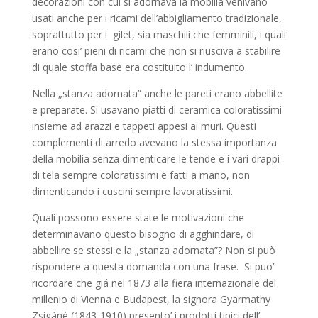
decorazioni con cui si adornava la mobilia venivano
usati anche per i ricami dell’abbigliamento tradizionale,
soprattutto per i gilet, sia maschili che femminili, i quali
erano cosi’ pieni di ricami che non si riusciva a stabilire
di quale stoffa base era costituito l’ indumento.
Nella „stanza adornata” anche le pareti erano abbellite
e preparate. Si usavano piatti di ceramica coloratissimi
insieme ad arazzi e tappeti appesi ai muri. Questi
complementi di arredo avevano la stessa importanza
della mobilia senza dimenticare le tende e i vari drappi
di tela sempre coloratissimi e fatti a mano, non
dimenticando i cuscini sempre lavoratissimi.
Quali possono essere state le motivazioni che
determinavano questo bisogno di agghindare, di
abbellire se stessi e la „stanza adornata”? Non si può
rispondere a questa domanda con una frase. Si puo’
ricordare che giá nel 1873 alla fiera internazionale del
millenio di Vienna e Budapest, la signora Gyarmathy
Zsigáné (1843-1910) presento’ i prodotti tipici dell’