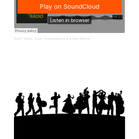
Győr+ Rádió
·
Juice - Kolbászban is jó a Cifra Műhely