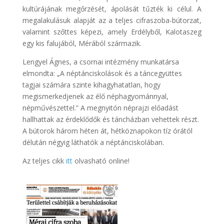
kultúrájának megőrzését, ápolását tűzték ki célul. A
megalakulásuk alapját az a teljes cifraszoba-bútorzat,
valamint szőttes képezi, amely Erdélyből, Kalotaszeg
egy kis falujából, Mérából származik.
Lengyel Ágnes, a csornai intézmény munkatársa
elmondta: „A néptánciskolások és a táncegyüttes
tagjai számára szinte kihagyhatatlan, hogy
megismerkedjenek az élő néphagyománnyal,
népművészettel.” A megnyitón néprajzi előadást
hallhattak az érdeklődők és táncházban vehettek részt.
A bútorok három héten át, hétköznapokon tíz órától
délután négyig láthatók a néptánciskolában.
Az teljes cikk
itt
olvasható online!