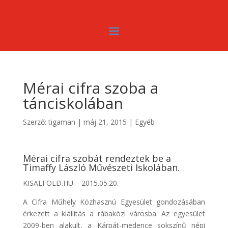
Mérai cifra szoba a
tánciskolában
Szerző:
tigaman
|
máj 21, 2015
|
Egyéb
Mérai cifra szobát rendeztek be a
Timaffy László Művészeti Iskolában.
KISALFOLD.HU –
2015.05.20.
A Cifra Műhely Közhasznú Egyesület gondozásában
érkezett a kiállítás a rábaközi városba. Az egyesület
2009-ben alakult, a Kárpát-medence sokszínű népi